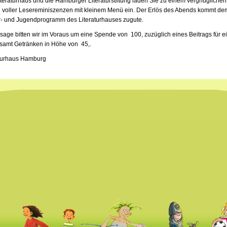
teraturhaus und die Hamburger Literaturstiftung laden Sie zu einem vergnüglichen
 voller Lesereminiszenzen mit kleinem Menü ein. Der Erlös des Abends kommt de
r- und Jugendprogramm des Literaturhauses zugute.
sage bitten wir im Voraus um eine Spende von  100, zuzüglich eines Beitrags für e
amt Getränken in Höhe von  45,.
aturhaus Hamburg