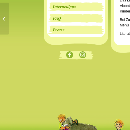
Das Li
Internettipps
Abend
Kinde
„Schwarze Lügen“
FAQ
Bei Zu
ausgezeichnet
Menü s
Presse
Liter