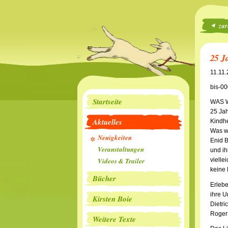
zur
25 J
11.11
bis-00
Startseite
WAS 
25 Jah
Aktuelles
Kindhe
Was wi
Neuigkeiten
Enid B
Veranstaltungen
und i
Videos & Trailer
vielle
keine 
Bücher
Erleb
ihre U
Kirsten Boie
Dietri
Roger 
Weitere Texte