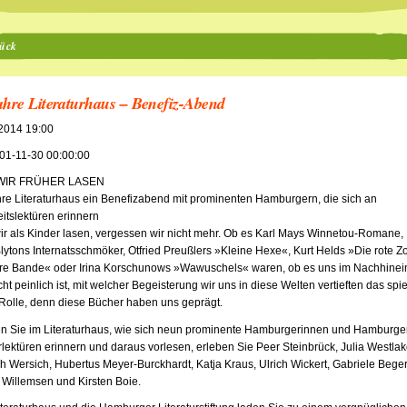
ück
ahre Literaturhaus – Benefiz-Abend
.2014 19:00
01-11-30 00:00:00
WIR FRÜHER LASEN
re Literaturhaus ein Benefizabend mit prominenten Hamburgern, die sich an
itslektüren erinnern
r als Kinder lasen, vergessen wir nicht mehr. Ob es Karl Mays Winnetou-Romane,
lytons Internatsschmöker, Otfried Preußlers »Kleine Hexe«, Kurt Helds »Die rote Z
hre Bande« oder Irina Korschunows »Wawuschels« waren, ob es uns im Nachhinei
icht peinlich ist, mit welcher Begeisterung wir uns in diese Welten vertieften das spie
Rolle, denn diese Bücher haben uns geprägt.
en Sie im Literaturhaus, wie sich neun prominente Hamburgerinnen und Hamburge
rlektüren erinnern und daraus vorlesen, erleben Sie Peer Steinbrück, Julia Westlak
ch Wersich, Hubertus Meyer-Burckhardt, Katja Kraus, Ulrich Wickert, Gabriele Beger
Willemsen und Kirsten Boie.