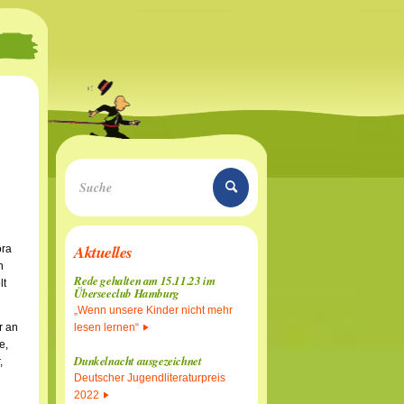
Aktuelles
ora
n
Rede gehalten am 15.11.23 im
lt
Überseeclub Hamburg
„Wenn unsere Kinder nicht mehr
r an
lesen lernen“
e,
Dunkelnacht ausgezeichnet
,
Deutscher Jugendliteraturpreis
2022