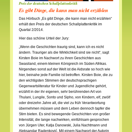
Preis der deutschen Schallplattenkritik
Es gibt Dinge, die kann man nicht erzählen
Das Hörbuch „Es gibt Dinge, die kann man nicht erzählen“
erhält den Preis der deutschen Schallplattenkritik im
Quartal 2/2014.
Hier das schöne Urteil der Jury:
„Wenn die Geschichten traurig sind, kann ich es nicht
ändern. Trauriger als die Wirklichkeit sind sie nicht“, sagt
Kirsten Boie im Nachwort zu ihren Geschichten aus
Swasiland, einem kleinen Königreich im Süden Afrikas.
Nirgendwo sonst auf der Welt ist die Aidsrate so hoch wie
hier, beinahe jede Familie ist betroffen. Kirsten Boie, die zu
den wichtigsten Stimmen der deutschsprachigen
Gegenwartsliteratur für Kinder und Jugendliche gehört,
erzählt in der ihr eigenen, sehr berührenden Art von
Thulani, Lungile, Sonto und Sipho, von Kindern, elf, zwölf
oder dreizehn Jahre alt, die viel zu früh Verantwortung
übernehmen müssen und dem Leben dennoch tapfer die
Stirn bieten. Es sind bewegende Geschichten von großer
Intensität, die lange nachwirken, einfühlsam gesprochen
von Jürgen Uter, Katja Danowski, Julia Nachtmann und
Aleksandar Radenković. Mit einem Nachwort der Autorin