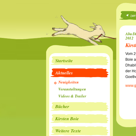
zur
Abu Dh
2012
Kirs
Vom 26
Boie a
Startseite
Dhabi!
der H
Aktuelles
Goethe
Neuigkeiten
www.g
Veranstaltungen
Videos & Trailer
Bücher
Kirsten Boie
Weitere Texte