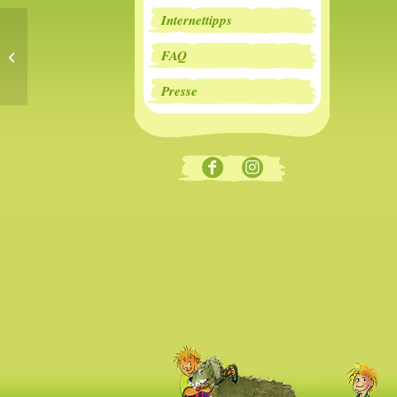
Internettipps
Ritter Trenk und
FAQ
Ferkelchen im Fasching
Presse