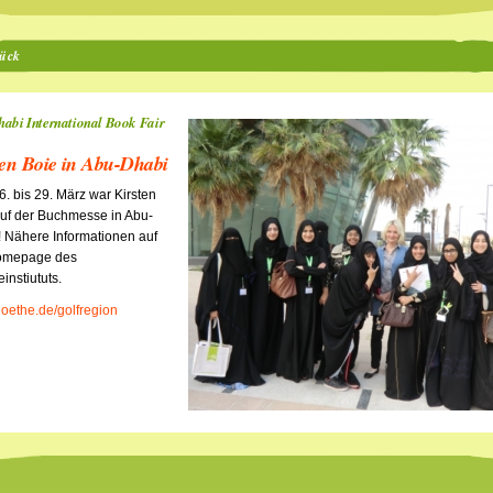
ück
abi International Book Fair
ten Boie in Abu-Dhabi
. bis 29. März war Kirsten
uf der Buchmesse in Abu-
 Nähere Informationen auf
omepage des
instiututs.
oethe.de/golfregion