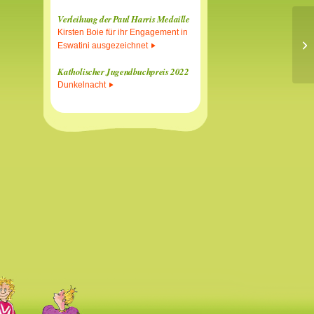
Verleihung der Paul Harris Medaille
Kirsten Boie für ihr Engagement in
Ri
Eswatini ausgezeichnet
Go
Katholischer Jugendbuchpreis 2022
Dunkelnacht