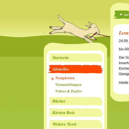
zur
Lesu
24.09
bis-00
Startseite
Der So
Innerh
Aktuelles
Kirche
Geeign
Neuigkeiten
Heide
Veranstaltungen
Videos & Trailer
Bücher
Kirsten Boie
Weitere Texte