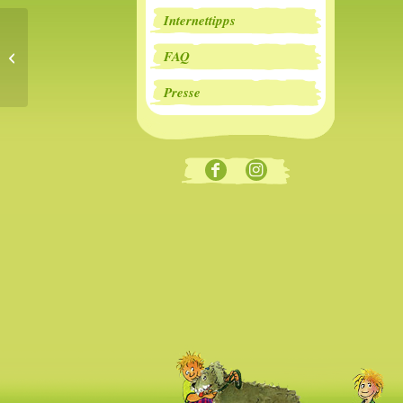
Internettipps
FAQ
Lesung
Presse