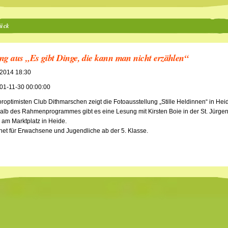
ück
ng aus „Es gibt Dinge, die kann man nicht erzählen“
.2014 18:30
01-11-30 00:00:00
roptimisten Club Dithmarschen zeigt die Fotoausstellung „Stille Heldinnen“ in Hei
alb des Rahmenprogrammes gibt es eine Lesung mit Kirsten Boie in der St. Jürge
 am Marktplatz in Heide.
et für Erwachsene und Jugendliche ab der 5. Klasse.