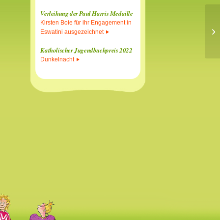
Verleihung der Paul Harris Medaille
Kirsten Boie für ihr Engagement in
Le
Eswatini ausgezeichnet
Katholischer Jugendbuchpreis 2022
Dunkelnacht