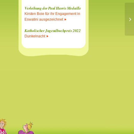
Verleihung der Paul Harris Medaille
Kirsten Boie für ihr Engagement in
Ki
Eswatini ausgezeichnet
Katholischer Jugendbuchpreis 2022
Dunkelnacht