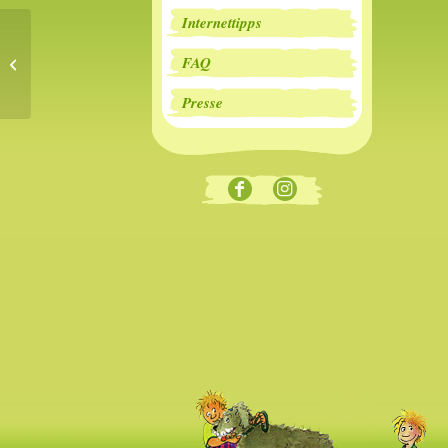
Internettipps
Dreharbeiten zu „Prinz und
FAQ
Bottelknabe“ abgeschlossen
Presse