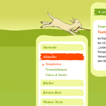
zur
Sympo
Vort
Im Rah
bis 16
Startseite
„Leide
Perspe
Aktuelles
Verans
den B
Neuigkeiten
Veranstaltungen
Videos & Trailer
Bücher
Kirsten Boie
Weitere Texte