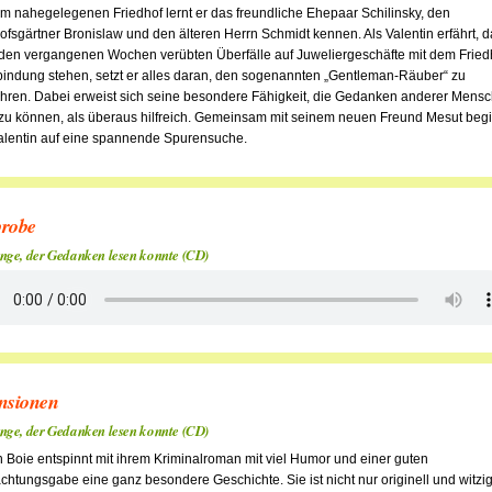
m nahegelegenen Friedhof lernt er das freundliche Ehepaar Schilinsky, den
ofsgärtner Bronislaw und den älteren Herrn Schmidt kennen. Als Valentin erfährt, 
 den vergangenen Wochen verübten Überfälle auf Juweliergeschäfte mit dem Fried
bindung stehen, setzt er alles daran, den sogenannten „Gentleman-Räuber“ zu
hren. Dabei erweist sich seine besondere Fähigkeit, die Gedanken anderer Mens
zu können, als überaus hilfreich. Gemeinsam mit seinem neuen Freund Mesut begi
alentin auf eine spannende Spurensuche.
robe
nge, der Gedanken lesen konnte (CD)
nsionen
nge, der Gedanken lesen konnte (CD)
n Boie entspinnt mit ihrem Kriminalroman mit viel Humor und einer guten
htungsgabe eine ganz besondere Geschichte. Sie ist nicht nur originell und witzig