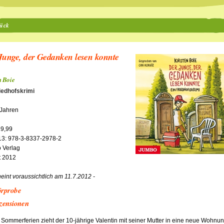
ück
Junge, der Gedanken lesen konnte
n Boie
iedhofskrimi
 Jahren
9,99
13: 978-3-8337-2978-2
 Verlag
t 2012
heint voraussichtlich am 11.7.2012 -
rprobe
zensionen
 Sommerferien zieht der 10-jährige Valentin mit seiner Mutter in eine neue Wohnun