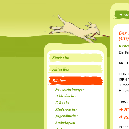
zur
Der 
(CD)
Kirste
Ein Fr
Startseite
ab 10
Aktuelles
EUR 1
Bücher
ISBN 
Jumbo
Neuerscheinungen
Herbs
Bilderbücher
- ersc
E-Books
Hö
Kinderbücher
Jugendbücher
Re
Anthologien
In den