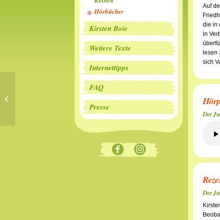
Reihen
Auf de
Hörbücher
Friedh
die in
Kirsten Boie
in Ver
überfü
Weitere Texte
lesen 
sich V
Internettipps
FAQ
Der Junge, der
Hörp
Gedanken lesen konnte
Presse
Der Ju
Reze
Der Ju
Kirste
Beobac