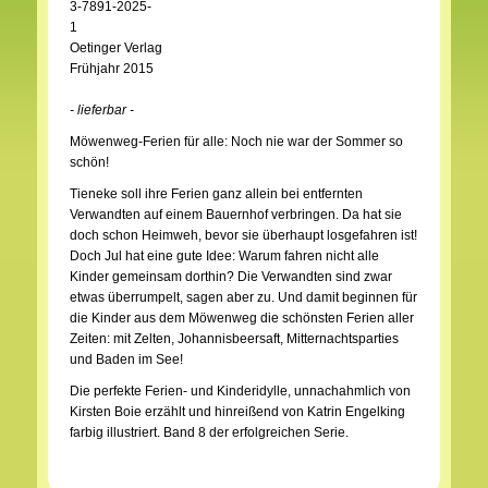
3-7891-2025-
1
Oetinger Verlag
Frühjahr 2015
- lieferbar -
Möwenweg-Ferien für alle: Noch nie war der Sommer so
schön!
Tieneke soll ihre Ferien ganz allein bei entfernten
Verwandten auf einem Bauernhof verbringen. Da hat sie
doch schon Heimweh, bevor sie überhaupt losgefahren ist!
Doch Jul hat eine gute Idee: Warum fahren nicht alle
Kinder gemeinsam dorthin? Die Verwandten sind zwar
etwas überrumpelt, sagen aber zu. Und damit beginnen für
die Kinder aus dem Möwenweg die schönsten Ferien aller
Zeiten: mit Zelten, Johannisbeersaft, Mitternachtsparties
und Baden im See!
Die perfekte Ferien- und Kinderidylle, unnachahmlich von
Kirsten Boie erzählt und hinreißend von Katrin Engelking
farbig illustriert. Band 8 der erfolgreichen Serie.