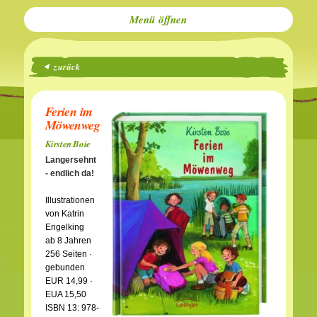
Menü
zurück
Ferien im
Möwenweg
Kirsten Boie
Langersehnt
- endlich da!
Illustrationen
von Katrin
Engelking
ab 8 Jahren
256 Seiten ·
gebunden
EUR 14,99 ·
EUA 15,50
ISBN 13: 978-