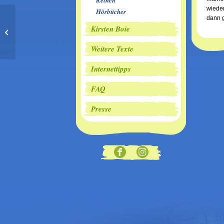
Reihen
wieder
Hörbücher
dann g
Kirsten Boie
Kein Tag für Juli
Weitere Texte
Internettipps
FAQ
Presse