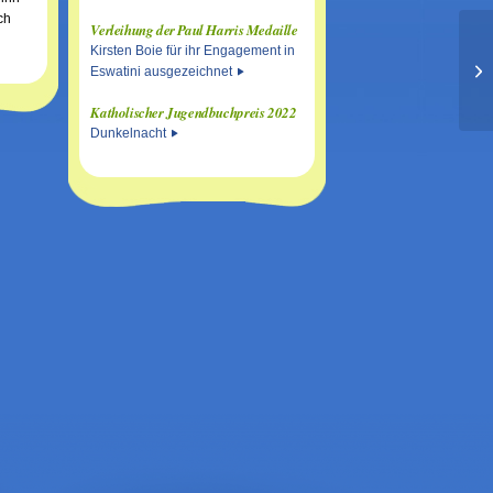
ch
Verleihung der Paul Harris Medaille
Kirsten Boie für ihr Engagement in
Eswatini ausgezeichnet
Katholischer Jugendbuchpreis 2022
Dunkelnacht