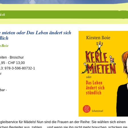
ück
e mieten oder Das Leben ändert sich
dlich
n Boie
iten · Broschur
,95 · CHF 13,00
13: 978-3-596-80732-1
r
rbar -
gleitservice für Mädels! Nun sind die Frauen an der Reihe: Sie wählen sich einen
chen Begleiter aus, zahlen … und wenn sie ihn nicht mehr brauchen, schicken sie