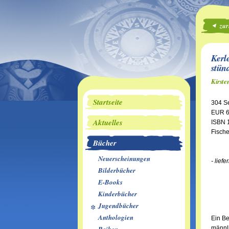
zur
Kerl
stün
Kirste
Startseite
304 Se
EUR 6
Aktuelles
ISBN 
Fische
Bücher
Neuerscheinungen
- liefe
Bilderbücher
E-Books
Kinderbücher
Jugendbücher
Anthologien
Ein Be
männli