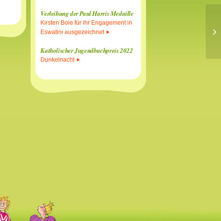
Verleihung der Paul Harris Medaille
Kirsten Boie für ihr Engagement in
Ki
Eswatini ausgezeichnet
Katholischer Jugendbuchpreis 2022
Dunkelnacht