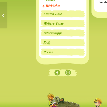
Reihen
der kl
Hörbücher
King-Kong, das
Kirsten Boie
Geheimschwein (MC)
Weitere Texte
Internettipps
FAQ
Presse