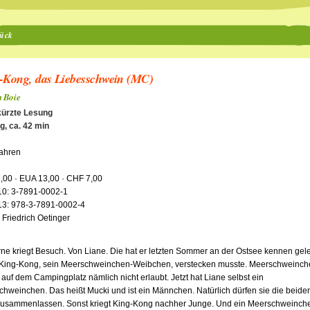
ück
-Kong, das Liebesschwein (MC)
n Boie
ürzte Lesung
g, ca. 42 min
Jahren
,00 · EUA 13,00 · CHF 7,00
10: 3-7891-0002-1
13: 978-3-7891-0002-4
 Friedrich Oetinger
ne kriegt Besuch. Von Liane. Die hat er letzten Sommer an der Ostsee kennen gele
r King-Kong, sein Meerschweinchen-Weibchen, verstecken musste. Meerschweinc
auf dem Campingplatz nämlich nicht erlaubt. Jetzt hat Liane selbst ein
hweinchen. Das heißt Mucki und ist ein Männchen. Natürlich dürfen sie die beide
 zusammenlassen. Sonst kriegt King-Kong nachher Junge. Und ein Meerschweinche