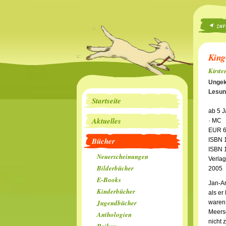
zur
King
Kirste
Ungek
Lesun
Startseite
ab 5 
Aktuelles
· MC
EUR 6
Bücher
ISBN 
ISBN 
Neuerscheinungen
Verlag
Bilderbücher
2005
E-Books
Jan-Ar
Kinderbücher
als e
Jugendbücher
waren 
Meersc
Anthologien
nicht