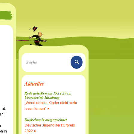
Aktuelles
Rede gehalten am 15.11.23 im
Überseeclub Hamburg
„Wenn unsere Kinder nicht mehr
rnt,
lesen lernen“
hen
Dunkelnacht ausgezeichnet
Deutscher Jugendliteraturpreis
n
2022
n in