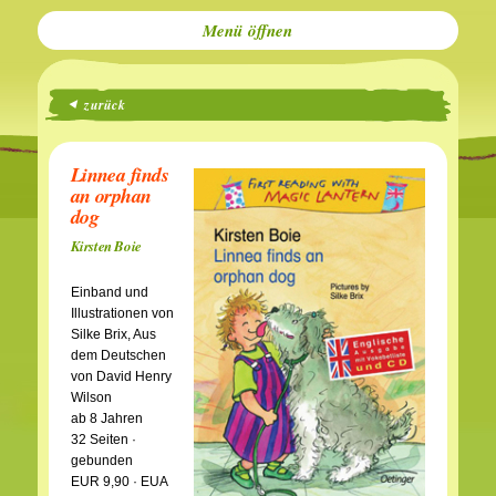
Menü
zurück
Linnea finds
an orphan
dog
Kirsten Boie
Einband und
Illustrationen von
Silke Brix, Aus
dem Deutschen
von David Henry
Wilson
ab 8 Jahren
32 Seiten ·
gebunden
EUR 9,90 · EUA