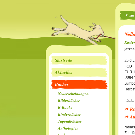
zur
Nell
Kirste
jetzt 
Startseite
ab 6 
· CD
Aktuelles
EUR 1
ISBN 
Bücher
Jumbo
Herbs
Neuerscheinungen
Bilderbücher
- liefe
E-Books
Re
Kinderbücher
Au
Jugendbücher
Nellas
Anthologien
Zeit f