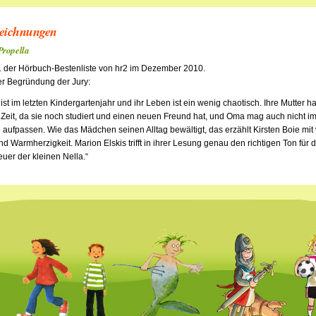
eichnungen
Propella
1 der Hörbuch-Bestenliste von hr2 im Dezember 2010.
r Begründung der Jury:
 ist im letzten Kindergartenjahr und ihr Leben ist ein wenig chaotisch. Ihre Mutter ha
Zeit, da sie noch studiert und einen neuen Freund hat, und Oma mag auch nicht i
e aufpassen. Wie das Mädchen seinen Alltag bewältigt, das erzählt Kirsten Boie mit 
nd Warmherzigkeit. Marion Elskis trifft in ihrer Lesung genau den richtigen Ton für d
uer der kleinen Nella.“