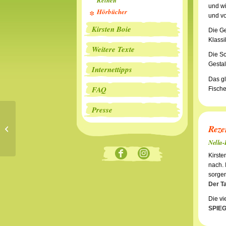
Reihen
und wi
Hörbücher
und vo
Kirsten Boie
Die Ge
Klassi
Weitere Texte
Die Sc
Gestal
Internettipps
Das gl
FAQ
Fische
Presse
Reze
Nella-Propella
Nella-
Kirste
nach. 
sorgen
Der T
Die vi
SPIEG