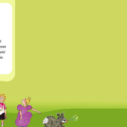
t
mmer
viel
ie