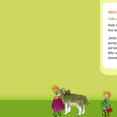
Ausz
Nella-
Platz 
Aus de
„Nella
wenig 
auf si
Witz u
Abente