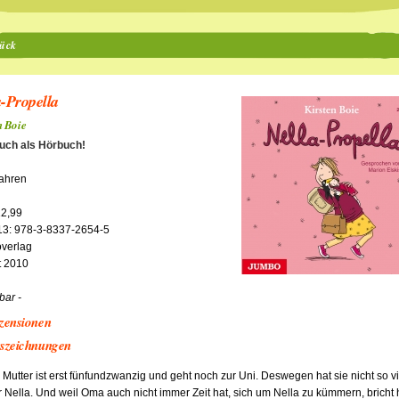
ück
a-Propella
n Boie
auch als Hörbuch!
Jahren
2,99
13: 978-3-8337-2654-5
verlag
t 2010
rbar -
zensionen
szeichnungen
 Mutter ist erst fünfundzwanzig und geht noch zur Uni. Deswegen hat sie nicht so vi
ür Nella. Und weil Oma auch nicht immer Zeit hat, sich um Nella zu kümmern, bricht 