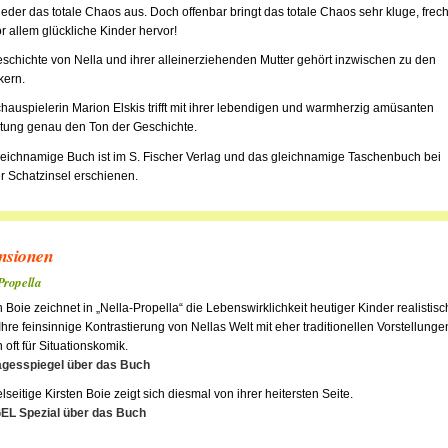
eder das totale Chaos aus. Doch offenbar bringt das totale Chaos sehr kluge, frec
r allem glückliche Kinder hervor!
schichte von Nella und ihrer alleinerziehenden Mutter gehört inzwischen zu den
kern.
hauspielerin Marion Elskis trifft mit ihrer lebendigen und warmherzig amüsanten
tung genau den Ton der Geschichte.
eichnamige Buch ist im S. Fischer Verlag und das gleichnamige Taschenbuch bei
r Schatzinsel erschienen.
nsionen
Propella
n Boie zeichnet in „Nella-Propella“ die Lebenswirklichkeit heutiger Kinder realistisc
Ihre feinsinnige Kontrastierung von Nellas Welt mit eher traditionellen Vorstellunge
 oft für Situationskomik.
agesspiegel über das Buch
elseitige Kirsten Boie zeigt sich diesmal von ihrer heitersten Seite.
EL Spezial über das Buch