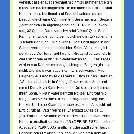
verteilt, dass er ausgerechnet mit ihm zusammenarbeiten
muss. Die nachmittäglichen Treffen finden bei Niklas statt.
Karl hat es so bestimmt und lässt bei seinem ersten
Besuch gleich eine CD mitgehen. Beim nächsten Besuch
„leiht“ er sich ein nigelnagelneues CD-ROM- Laufwerk
aus, 32 Speed. Dann verschwindet Niklas‘ Quix. Sein
Kaninchen wird entführt, vermutlich getötet. Zwischendrin
Telefonterror, rund um die Uhr. Niklas‘ Leistungen in der
Schule werden immer schlechter. Seine Versetzung ist
gefährdet. Der Terror geht weiter. Niklas ist verzweifelt. Er
weiß nicht, wie er sich zur Wehr setzen soll. Eines Tages
wird er von Karl zusammengeschlagen. Zeugen gibt es
nicht. Die, die etwas sagen könnten, schweigen. Aus
Feigheit? Aus Angst? Niklas vertraut sich seinen Eltern an.
„Wir sind doch nicht in Chicago!“, wettert der Vater und
nimmt Kontakt zu Karls Eltern auf. Die stellen sich hinter
ihren Sohn. Niklas‘ Vater geht zur Polizei. Er droht mit
Klage. Das seien doch alles nur Bagatellen, sagt die
Polizei. Und eine Klage hätte sowieso keine Aussicht auf
Erfolg. Niklas‘ Vater reicht es. Er erstattet Anzeige …
„An deutschen Schulen wird mindestens eines von zehn
Kindern ernsthaft schikaniert.“ So DER SPIEGEL in seiner
Ausgabe 34/1997. „Ob ländliche oder städtische Haupt-,
Gesamt- oder Realschulen, das Schikanieren geht an