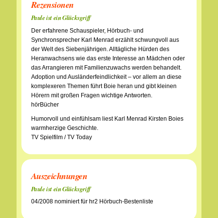
Rezensionen
Paule ist ein Glücksgriff
Der erfahrene Schauspieler, Hörbuch- und
Synchronsprecher Karl Menrad erzählt schwungvoll aus
der Welt des Siebenjährigen. Alltägliche Hürden des
Heranwachsens wie das erste Interesse an Mädchen oder
das Arrangieren mit Familienzuwachs werden behandelt.
Adoption und Ausländerfeindlichkeit – vor allem an diese
komplexeren Themen führt Boie heran und gibt kleinen
Hörern mit großen Fragen wichtige Antworten.
hörBücher
Humorvoll und einfühlsam liest Karl Menrad Kirsten Boies
warmherzige Geschichte.
TV Spielfilm / TV Today
Auszeichnungen
Paule ist ein Glücksgriff
04/2008 nominiert für hr2 Hörbuch-Bestenliste