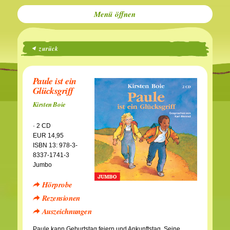
Menü
zurück
Paule ist ein
Glücksgriff
Kirsten Boie
· 2 CD
EUR 14,95
ISBN 13: 978-3-
8337-1741-3
Jumbo
Hörprobe
Rezensionen
Auszeichnungen
Paule kann Geburtstag feiern und Ankunftstag. Seine