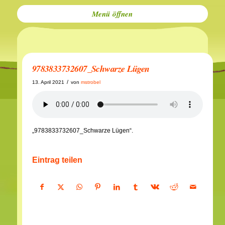
Menü
9783833732607_Schwarze Lügen
/
13. April 2021
von
mstrobel
„9783833732607_Schwarze Lügen“.
Eintrag teilen