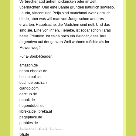
Verbrecherjagd gehen, picknicken oder im Zelt
übernachten. Und eine Bande gründen natürlich sowieso.
Laurin, Vincent und Petja sind manchmal zwar ziemlich
blöde, aber was will man von Jungs schon anderes
erwarten. Hauptsache, die Mädchen sind nett. Und das
sind sie. Eine von ihnen, Tieneke, ist sogar schon Taras
beste Freundin. Ist es da noch ein Wunder, dass Tara
nirgendwo auf der ganzen Welt wohnen möchte als im
Möwenweg?
Für E-Book-Reader:
amazon.de
beam-ebooks.de
bol.de bol.ch
buch.de buch.ch
ciando.com
derclub.de
ebook.de
hugendubel.de
libreka.de libreka.at
pageplace.de
pubbles.de
thalia.de thalia.ch thalia.at
txtr.de