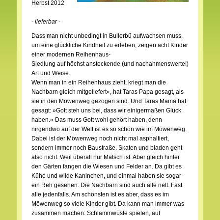
Herbst 2012
- lieferbar -
Dass man nicht unbedingt in Bullerbü aufwachsen muss,
um eine glückliche Kindheit zu erleben, zeigen acht Kinder
einer modernen Reihenhaus-
Siedlung auf höchst ansteckende (und nachahmenswerte!)
Art und Weise.
Wenn man in ein Reihenhaus zieht, kriegt man die
Nachbarn gleich mitgeliefert«, hat Taras Papa gesagt, als
sie in den Möwenweg gezogen sind. Und Taras Mama hat
gesagt: »Gott steh uns bei, dass wir einigermaßen Glück
haben.« Das muss Gott wohl gehört haben, denn
nirgendwo auf der Welt ist es so schön wie im Möwenweg.
Dabei ist der Möwenweg noch nicht mal asphaltiert,
sondern immer noch Baustraße. Skaten und bladen geht
also nicht. Weil überall nur Matsch ist. Aber gleich hinter
den Gärten fangen die Wiesen und Felder an. Da gibt es
Kühe und wilde Kaninchen, und einmal haben sie sogar
ein Reh gesehen. Die Nachbarn sind auch alle nett. Fast
alle jedenfalls. Am schönsten ist es aber, dass es im
Möwenweg so viele Kinder gibt. Da kann man immer was
zusammen machen: Schlammwüste spielen, auf