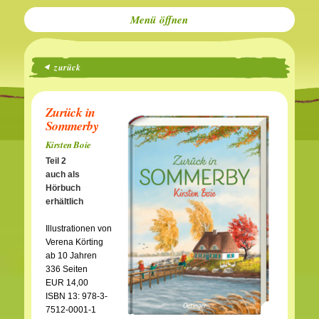
Menü
zurück
Zurück in
Sommerby
Kirsten Boie
Teil 2
auch als
Hörbuch
erhältlich
Illustrationen von
Verena Körting
ab 10 Jahren
336 Seiten
EUR 14,00
ISBN 13: 978-3-
7512-0001-1