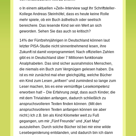
o In einem aktuellen »Zeit«-Interview sagt Ihr Schriftsteller-
Kollege Andreas Steinhöfel, dass es heute keine Rolle
mehr spiele, ob ein Buch ästhetisch oder seelisch
bereichere. Das lesende Kind sei ein Wert an sich
geworden. Sehen Sie das auch so kritisch?
14% der Fünfzehnjährigen in Deutschland können laut
letzter PISA-Studie nicht sinnentnehmend lesen, ihre
Zukunft ist damit vorprogrammiert. Nach offiziellen Zahlen
gibt es in Deutschland über 7 Millionen funktionale
Analphabeten. Das sind sicher ausnahmslos Menschen,
die niemals ein Buch zum Vergnügen gelesen haben. Da
ist es mir zunächst mal eher gleichgültig, welche Bücher
ein Kind zum Lesen „anfixen“ und zumindest so lange zum
Leser machen, bis es eine vernünftige Lesekompetenz
erworben hat! – Die Erfahrung zeigt, dass auch Kinder, die
mit dem Trivialsten anfangen, dadurch schließlich zu
anspruchsvolleren Texten finden können. (Mit den
anspruchsvolleren Texten anfangen können sie aber
nicht.) Ich z.B. bin als Kind Kilometer weit zu Fuß
gegangen, um mir „Fünf Freunde“ und „Karl May“
auszuleihen. Durch solche Bücher ist bei mir eine wilde
Lesebegeisterung entstanden, und dadurch bin ich dann