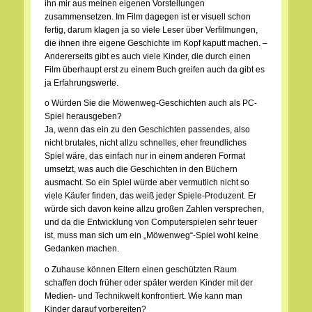
ihn mir aus meinen eigenen Vorstellungen
zusammensetzen. Im Film dagegen ist er visuell schon
fertig, darum klagen ja so viele Leser über Verfilmungen,
die ihnen ihre eigene Geschichte im Kopf kaputt machen. –
Andererseits gibt es auch viele Kinder, die durch einen
Film überhaupt erst zu einem Buch greifen auch da gibt es
ja Erfahrungswerte.
o Würden Sie die Möwenweg-Geschichten auch als PC-
Spiel herausgeben?
Ja, wenn das ein zu den Geschichten passendes, also
nicht brutales, nicht allzu schnelles, eher freundliches
Spiel wäre, das einfach nur in einem anderen Format
umsetzt, was auch die Geschichten in den Büchern
ausmacht. So ein Spiel würde aber vermutlich nicht so
viele Käufer finden, das weiß jeder Spiele-Produzent. Er
würde sich davon keine allzu großen Zahlen versprechen,
und da die Entwicklung von Computerspielen sehr teuer
ist, muss man sich um ein „Möwenweg“-Spiel wohl keine
Gedanken machen.
o Zuhause können Eltern einen geschützten Raum
schaffen doch früher oder später werden Kinder mit der
Medien- und Technikwelt konfrontiert. Wie kann man
Kinder darauf vorbereiten?