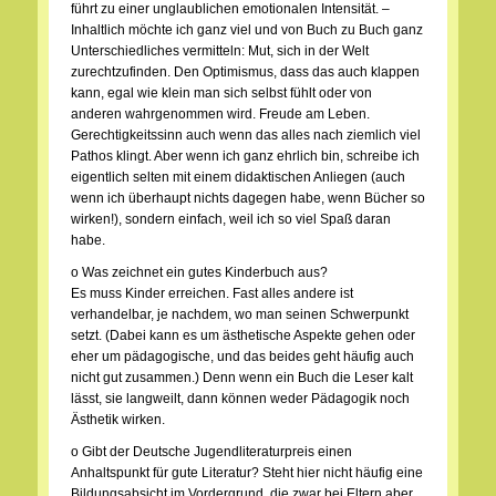
führt zu einer unglaublichen emotionalen Intensität. –
Inhaltlich möchte ich ganz viel und von Buch zu Buch ganz
Unterschiedliches vermitteln: Mut, sich in der Welt
zurechtzufinden. Den Optimismus, dass das auch klappen
kann, egal wie klein man sich selbst fühlt oder von
anderen wahrgenommen wird. Freude am Leben.
Gerechtigkeitssinn auch wenn das alles nach ziemlich viel
Pathos klingt. Aber wenn ich ganz ehrlich bin, schreibe ich
eigentlich selten mit einem didaktischen Anliegen (auch
wenn ich überhaupt nichts dagegen habe, wenn Bücher so
wirken!), sondern einfach, weil ich so viel Spaß daran
habe.
o Was zeichnet ein gutes Kinderbuch aus?
Es muss Kinder erreichen. Fast alles andere ist
verhandelbar, je nachdem, wo man seinen Schwerpunkt
setzt. (Dabei kann es um ästhetische Aspekte gehen oder
eher um pädagogische, und das beides geht häufig auch
nicht gut zusammen.) Denn wenn ein Buch die Leser kalt
lässt, sie langweilt, dann können weder Pädagogik noch
Ästhetik wirken.
o Gibt der Deutsche Jugendliteraturpreis einen
Anhaltspunkt für gute Literatur? Steht hier nicht häufig eine
Bildungsabsicht im Vordergrund, die zwar bei Eltern aber