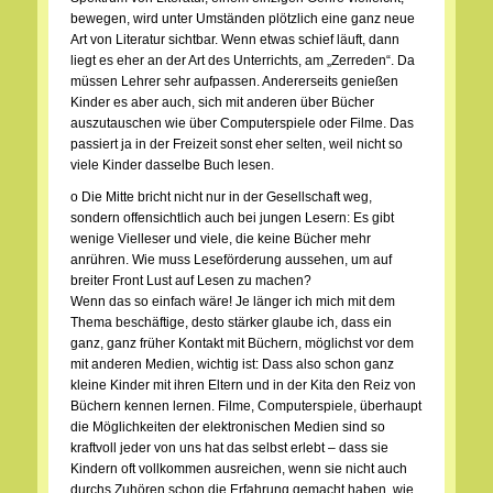
bewegen, wird unter Umständen plötzlich eine ganz neue
Art von Literatur sichtbar. Wenn etwas schief läuft, dann
liegt es eher an der Art des Unterrichts, am „Zerreden“. Da
müssen Lehrer sehr aufpassen. Andererseits genießen
Kinder es aber auch, sich mit anderen über Bücher
auszutauschen wie über Computerspiele oder Filme. Das
passiert ja in der Freizeit sonst eher selten, weil nicht so
viele Kinder dasselbe Buch lesen.
o Die Mitte bricht nicht nur in der Gesellschaft weg,
sondern offensichtlich auch bei jungen Lesern: Es gibt
wenige Vielleser und viele, die keine Bücher mehr
anrühren. Wie muss Leseförderung aussehen, um auf
breiter Front Lust auf Lesen zu machen?
Wenn das so einfach wäre! Je länger ich mich mit dem
Thema beschäftige, desto stärker glaube ich, dass ein
ganz, ganz früher Kontakt mit Büchern, möglichst vor dem
mit anderen Medien, wichtig ist: Dass also schon ganz
kleine Kinder mit ihren Eltern und in der Kita den Reiz von
Büchern kennen lernen. Filme, Computerspiele, überhaupt
die Möglichkeiten der elektronischen Medien sind so
kraftvoll jeder von uns hat das selbst erlebt – dass sie
Kindern oft vollkommen ausreichen, wenn sie nicht auch
durchs Zuhören schon die Erfahrung gemacht haben, wie