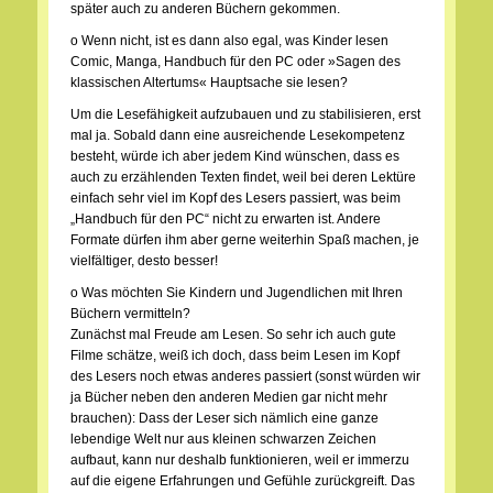
später auch zu anderen Büchern gekommen.
o Wenn nicht, ist es dann also egal, was Kinder lesen
Comic, Manga, Handbuch für den PC oder »Sagen des
klassischen Altertums« Hauptsache sie lesen?
Um die Lesefähigkeit aufzubauen und zu stabilisieren, erst
mal ja. Sobald dann eine ausreichende Lesekompetenz
besteht, würde ich aber jedem Kind wünschen, dass es
auch zu erzählenden Texten findet, weil bei deren Lektüre
einfach sehr viel im Kopf des Lesers passiert, was beim
„Handbuch für den PC“ nicht zu erwarten ist. Andere
Formate dürfen ihm aber gerne weiterhin Spaß machen, je
vielfältiger, desto besser!
o Was möchten Sie Kindern und Jugendlichen mit Ihren
Büchern vermitteln?
Zunächst mal Freude am Lesen. So sehr ich auch gute
Filme schätze, weiß ich doch, dass beim Lesen im Kopf
des Lesers noch etwas anderes passiert (sonst würden wir
ja Bücher neben den anderen Medien gar nicht mehr
brauchen): Dass der Leser sich nämlich eine ganze
lebendige Welt nur aus kleinen schwarzen Zeichen
aufbaut, kann nur deshalb funktionieren, weil er immerzu
auf die eigene Erfahrungen und Gefühle zurückgreift. Das