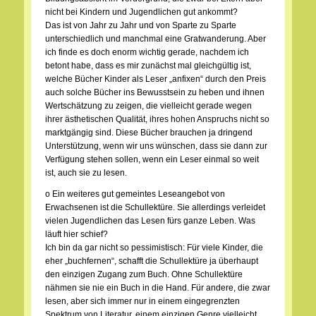
nicht bei Kindern und Jugendlichen gut ankommt?
Das ist von Jahr zu Jahr und von Sparte zu Sparte
unterschiedlich und manchmal eine Gratwanderung. Aber
ich finde es doch enorm wichtig gerade, nachdem ich
betont habe, dass es mir zunächst mal gleichgültig ist,
welche Bücher Kinder als Leser „anfixen“ durch den Preis
auch solche Bücher ins Bewusstsein zu heben und ihnen
Wertschätzung zu zeigen, die vielleicht gerade wegen
ihrer ästhetischen Qualität, ihres hohen Anspruchs nicht so
marktgängig sind. Diese Bücher brauchen ja dringend
Unterstützung, wenn wir uns wünschen, dass sie dann zur
Verfügung stehen sollen, wenn ein Leser einmal so weit
ist, auch sie zu lesen.
o Ein weiteres gut gemeintes Leseangebot von
Erwachsenen ist die Schullektüre. Sie allerdings verleidet
vielen Jugendlichen das Lesen fürs ganze Leben. Was
läuft hier schief?
Ich bin da gar nicht so pessimistisch: Für viele Kinder, die
eher „buchfernen“, schafft die Schullektüre ja überhaupt
den einzigen Zugang zum Buch. Ohne Schullektüre
nähmen sie nie ein Buch in die Hand. Für andere, die zwar
lesen, aber sich immer nur in einem eingegrenzten
Spektrum von Literatur, einem einzigen Genre vielleicht,