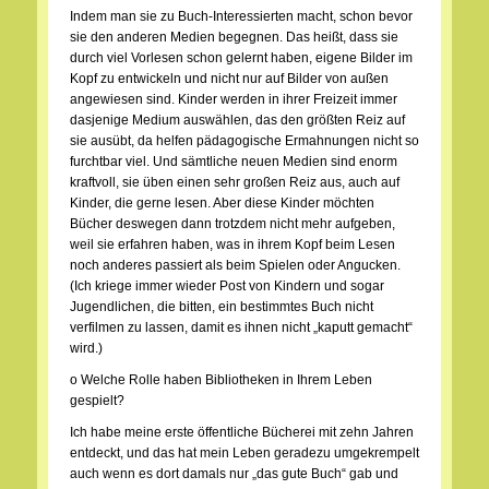
Indem man sie zu Buch-Interessierten macht, schon bevor
sie den anderen Medien begegnen. Das heißt, dass sie
durch viel Vorlesen schon gelernt haben, eigene Bilder im
Kopf zu entwickeln und nicht nur auf Bilder von außen
angewiesen sind. Kinder werden in ihrer Freizeit immer
dasjenige Medium auswählen, das den größten Reiz auf
sie ausübt, da helfen pädagogische Ermahnungen nicht so
furchtbar viel. Und sämtliche neuen Medien sind enorm
kraftvoll, sie üben einen sehr großen Reiz aus, auch auf
Kinder, die gerne lesen. Aber diese Kinder möchten
Bücher deswegen dann trotzdem nicht mehr aufgeben,
weil sie erfahren haben, was in ihrem Kopf beim Lesen
noch anderes passiert als beim Spielen oder Angucken.
(Ich kriege immer wieder Post von Kindern und sogar
Jugendlichen, die bitten, ein bestimmtes Buch nicht
verfilmen zu lassen, damit es ihnen nicht „kaputt gemacht“
wird.)
o Welche Rolle haben Bibliotheken in Ihrem Leben
gespielt?
Ich habe meine erste öffentliche Bücherei mit zehn Jahren
entdeckt, und das hat mein Leben geradezu umgekrempelt
auch wenn es dort damals nur „das gute Buch“ gab und