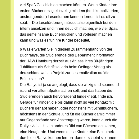
viel Spaß Geschichten machen können. Wenn Kinder ihre
ersten Bücher erst gleichzeitig mit dem (hochkomplizierten,
anstrengenden) Lesenlernen kennen lernen, ist es oft zu
spät. – Die Leseförderung müsste also eigentlich bei den
Eltern ansetzen und ihnen deutlich machen, wie viel Spaß
das gemeinsame Büchergucken und vorlesen machen
kann und was es für ihre Kinder bedeutet.
o Was erwarten Sie in diesem Zusammenhang von der
Buchrallye, die Studierende des Department Information
der HAW Hamburg derzeit aus Anlass Ihres 30-jährigen
Jubiläums als Schriftstellerin beim Oetinger-Verlag als
deutschlandweites Projekt zur Lesemotivation auf die
Beine stellen?
Die Rallye ist ja so angelegt, dass sie witzig und spannend
ist und vor allem Spaß machen soll, und das haben die
Studierenden auch hervorragend hingekriegt, finde ich.
Gerade für Kinder, die bis dahin nicht so viel Kontakt mit
Büchern gehabt haben, oder höchstens mit Schulbüchern,
höchstens in der Schule, und für die Bücher damit immer
nur Gegenstände von Anstrengung waren, kann durch die
Rallye vielleicht ein anderes Bild von Büchern entstehen,
eine Neugierde. Und wenn diese Kinder eine Bibliothek
durch die Rallye kennen lernen, dann erscheint sie ihnen