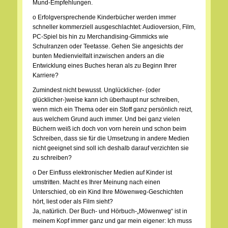
Mund-Empfehlungen.
o Erfolgversprechende Kinderbücher werden immer
schneller kommerziell ausgeschlachtet: Audioversion, Film,
PC-Spiel bis hin zu Merchandising-Gimmicks wie
Schulranzen oder Teetasse. Gehen Sie angesichts der
bunten Medienvielfalt inzwischen anders an die
Entwicklung eines Buches heran als zu Beginn Ihrer
Karriere?
Zumindest nicht bewusst. Unglücklicher- (oder
glücklicher-)weise kann ich überhaupt nur schreiben,
wenn mich ein Thema oder ein Stoff ganz persönlich reizt,
aus welchem Grund auch immer. Und bei ganz vielen
Büchern weiß ich doch von vorn herein und schon beim
Schreiben, dass sie für die Umsetzung in andere Medien
nicht geeignet sind soll ich deshalb darauf verzichten sie
zu schreiben?
o Der Einfluss elektronischer Medien auf Kinder ist
umstritten. Macht es Ihrer Meinung nach einen
Unterschied, ob ein Kind Ihre Möwenweg-Geschichten
hört, liest oder als Film sieht?
Ja, natürlich. Der Buch- und Hörbuch-„Möwenweg“ ist in
meinem Kopf immer ganz und gar mein eigener: Ich muss