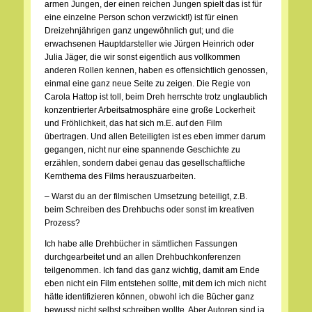
armen Jungen, der einen reichen Jungen spielt das ist für
eine einzelne Person schon verzwickt!) ist für einen
Dreizehnjährigen ganz ungewöhnlich gut; und die
erwachsenen Hauptdarsteller wie Jürgen Heinrich oder
Julia Jäger, die wir sonst eigentlich aus vollkommen
anderen Rollen kennen, haben es offensichtlich genossen,
einmal eine ganz neue Seite zu zeigen. Die Regie von
Carola Hattop ist toll, beim Dreh herrschte trotz unglaublich
konzentrierter Arbeitsatmosphäre eine große Lockerheit
und Fröhlichkeit, das hat sich m.E. auf den Film
übertragen. Und allen Beteiligten ist es eben immer darum
gegangen, nicht nur eine spannende Geschichte zu
erzählen, sondern dabei genau das gesellschaftliche
Kernthema des Films herauszuarbeiten.
– Warst du an der filmischen Umsetzung beteiligt, z.B.
beim Schreiben des Drehbuchs oder sonst im kreativen
Prozess?
Ich habe alle Drehbücher in sämtlichen Fassungen
durchgearbeitet und an allen Drehbuchkonferenzen
teilgenommen. Ich fand das ganz wichtig, damit am Ende
eben nicht ein Film entstehen sollte, mit dem ich mich nicht
hätte identifizieren können, obwohl ich die Bücher ganz
bewusst nicht selbst schreiben wollte. Aber Autoren sind ja