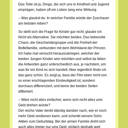
Das Tolle ist ja: Dinge, die sich uns in Kindheit und Jugend
einprägen, haben oft ein Leben lang eine Wirkung.
– Was glaubst du: In welcher Familie würde der Zuschauer
am liebsten leben?
So stellt sich die Frage für Kinder gar nicht, glaube ich.
Nicht als Alternative. Sie möchten beides: Das liebevolle
Chaos, die Geschwistergruppe und die Freiheit der
Bottelfamilie, verbunden mit dem Wohlstand der Prinzen.
Ich habe mal versucht herauszukriegen, welcher der
beiden Jungen Kinder sein möchten und selbst da fallen
die Antworten ganz unterschiedlich aus, je nachdem, um
was für ein Kind es sich handelt. Aber eigentlich finde ich
das ganz schön. Es zeigt ja, dass der Film eben nicht von
so einer erschlagenden Eindeutigkeit ist, sondern
durchaus differenziert, und keine der beiden Seiten
diffamiert.
– Wäre nicht alles einfacher, wenn sich nicht alles ums
Geld drehen würde?
Der reiche Vater denkt ständig darüber nach, wie er noch
mehr Geld verdienen kann, und schenkt seinem Sohn
Aktien zum Geburtstag. Bei der armen Familie dreht sich
auch alles immer nur ums Geld, einfach deshalb weil