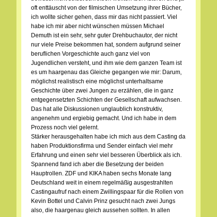
oft enttäuscht von der filmischen Umsetzung ihrer Bücher,
ich wollte sicher gehen, dass mir das nicht passiert. Viel
habe ich mir aber nicht wünschen müssen Michael
Demuth ist ein sehr, sehr guter Drehbuchautor, der nicht
nur viele Preise bekommen hat, sondern aufgrund seiner
beruflichen Vorgeschichte auch ganz viel von
Jugendlichen versteht, und ihm wie dem ganzen Team ist
es um haargenau das Gleiche gegangen wie mir: Darum,
möglichst realistisch eine möglichst unterhaltsame
Geschichte über zwei Jungen zu erzählen, die in ganz
entgegensetzten Schichten der Gesellschaft aufwachsen.
Das hat alle Diskussionen unglaublich konstruktiv,
angenehm und ergiebig gemacht. Und ich habe in dem
Prozess noch viel gelernt.
Stärker herausgehalten habe ich mich aus dem Casting da
haben Produktionsfirma und Sender einfach viel mehr
Erfahrung und einen sehr viel besseren Überblick als ich.
Spannend fand ich aber die Besetzung der beiden
Hauptrollen. ZDF und KIKA haben sechs Monate lang
Deutschland weit in einem regelmäßig ausgestrahlten
Castingaufruf nach einem Zwillingspaar für die Rollen von
Kevin Bottel und Calvin Prinz gesucht nach zwei Jungs
also, die haargenau gleich aussehen sollten. In allen