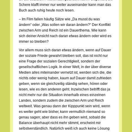
Schere klafft immer nur weiter auseinander kann man das
Buch auch ruhig heute noch lesen.
– Im Film fallen häufig Sätze wie „Da musst du was
ändern“ oder „Was sollen wir daran ändern?“ Der Konflikt
zwischen Arm und Reich ist ein Dauerthema. Wie kann
sich deiner Ansicht nach daran etwas ändern oder wird es
immer so bleiben?
Vor allem muss sich daran etwas ändern, wenn auf Dauer
der soziale Friede gewahrt bleiben soll, das ist nicht nur
eine Frage der sozialen Gerechtigkeit, sondern der
gesellschaftlichen Logik. In einer Welt, in der über diverse
Medien alles miteinander vernetzt ist, werden sich die, die
nichts oder wenig haben, kaum auf Dauer damit zufrieden
geben, wenn sie gleichzeitig ständig sehen, hören oder
lesen, wie es den anderen geht. Inzwischen betrifft das ja
nicht mehr nur die Situation innerhalb eines einzelnen
Landes, sondern zudem die zwischen Arm und Reich
weltweit. Was genau dann der Kipppunkt sein wird, wenn
es weiter geht wie bisher, kann vermutlich niemand so
genau sagen; aber dass es ihn geben wird, sobald die
Balance überhaupt nicht mehr stimmt, erscheint mir
selbstverständlich. Natürlich weiß ich auch keine Lösung