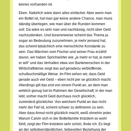
keines vorhanden ist.
Eben. Natürlich wäre dann alles einfacher. Aber wenn man
ein Bottel ist, hat man gar keine andere Chance, man muss
ständig überlegen, wie man über die Runden kommen
soll: Da wäre es sehr naiv und nachlässig, nicht über Geld
nachzudenken. Und bizarrerweise scheint das Thema ja
sogar an Bedeutung zuzunehmen, je mehr jemand hat,
das scheint tatsächlich eine menschliche Konstante zu
sein. Das Märchen vom Fischer und seiner Frau erzählt
davon, wir haben Sprichwörter wie „je mehr er hat, je mehr
er will“ und das Verhalten etwa von Bankmenschen in der
Wirtschaftskrise zeigt das auf geradezu verblüffende,
schulbuchmäßige Weise. Im Film sehen wir, dass Geld
gerade auch viel Geld – eben nicht per se glücklich macht.
Allerdings gilt das erst von einem Punkt an, an dem man
wirklich genug hat im Rahmen der Gesellschaft, in der man
lebt, vorher macht Geld durchaus noch glücklich,
zumindest glücklicher. Von welchem Punkt an das nicht
mehr der Fall ist, scheint schwer zu definieren zu sein.
Aber dass Armut nicht glücklich macht, weiß ohnehin jeder.
Warum Calvin sich in der Bottelfamilie trotzdem so wohl
fühlt, zeigt der Film trotzdem sehr schön, finde ich: Es liegt
an der selbstverständlichen, liebevollen Beziehung der