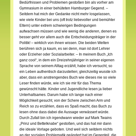
Bedürfnissen und Problemen gestoßen bin als vorher am
Gymnasium in einer behüteten Hamburger Gegend. –
Seitdem hat mich der Gedanke nicht mehr losgelassen,
wie viele Kinder bei uns (oft trotz liebevoller und bemühter
Eltern) unter extrem schwierigen Bedingungen
aufwachsen müssen und wie wenig die anderen, denen es
besser geht vor allem auch die Entscheidungsträger in der
Politik! – wirklich von ihnen wissen. Die beiden Welten
berühren sich ja kaum, es sei denn, man ist dort Lehrer
oder Erzieher oder Sozialarbeiter. – In meinem Buch „Ich
ganz cool“, in dem ein Dreizehnjähriger in seiner eigenen
Sprache von seinem Alltag erzählt, habe ich versucht, so
ein Leben authentisch darzustellen; gleichzeitig wusste ich
aber, dass ein anstrengendes Buch wie dieses nie so viele
Leser finden würde, wie ich sie mir für das Thema
gewünscht hätte. Kinder und Jugendliche lesen ja lieber
Unterhaltsames. Darum habe ich lange nach einer
Möglichkeit gesucht, von der Schere zwischen Arm und
Reich so zu erzählen, dass es Spaß macht, das Buch zu
lesen ohne dass dabei die Aussage verwässert würde.
Durch Zufall bin ich irgendwann wieder auf Mark Twains
„Prinz und Bettelknabe“ gestoßen, und das hat mir dann
die ideale Vorlage geboten. Und weil sich seitdem nichts
an der sozialen Problematik geändert hat im Gegenteil, die