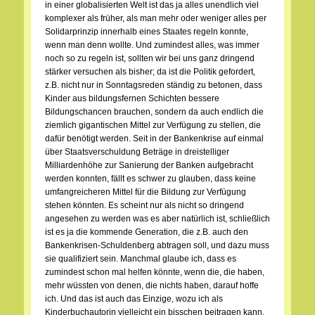
in einer globalisierten Welt ist das ja alles unendlich viel
komplexer als früher, als man mehr oder weniger alles per
Solidarprinzip innerhalb eines Staates regeln konnte,
wenn man denn wollte. Und zumindest alles, was immer
noch so zu regeln ist, sollten wir bei uns ganz dringend
stärker versuchen als bisher; da ist die Politik gefordert,
z.B. nicht nur in Sonntagsreden ständig zu betonen, dass
Kinder aus bildungsfernen Schichten bessere
Bildungschancen brauchen, sondern da auch endlich die
ziemlich gigantischen Mittel zur Verfügung zu stellen, die
dafür benötigt werden. Seit in der Bankenkrise auf einmal
über Staatsverschuldung Beträge in dreistelliger
Milliardenhöhe zur Sanierung der Banken aufgebracht
werden konnten, fällt es schwer zu glauben, dass keine
umfangreicheren Mittel für die Bildung zur Verfügung
stehen könnten. Es scheint nur als nicht so dringend
angesehen zu werden was es aber natürlich ist, schließlich
ist es ja die kommende Generation, die z.B. auch den
Bankenkrisen-Schuldenberg abtragen soll, und dazu muss
sie qualifiziert sein. Manchmal glaube ich, dass es
zumindest schon mal helfen könnte, wenn die, die haben,
mehr wüssten von denen, die nichts haben, darauf hoffe
ich. Und das ist auch das Einzige, wozu ich als
Kinderbuchautorin vielleicht ein bisschen beitragen kann.