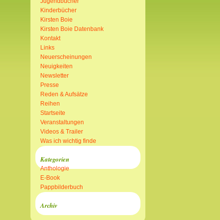
Jugendbücher
Kinderbücher
Kirsten Boie
Kirsten Boie Datenbank
Kontakt
Links
Neuerscheinungen
Neuigkeiten
Newsletter
Presse
Reden & Aufsätze
Reihen
Startseite
Veranstaltungen
Videos & Trailer
Was ich wichtig finde
Kategorien
Anthologie
E-Book
Pappbilderbuch
Archiv