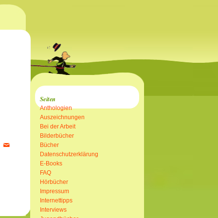
Seiten
Anthologien
Auszeichnungen
Bei der Arbeit
Bilderbücher
Bücher
Datenschutzerklärung
E-Books
FAQ
Hörbücher
Impressum
Internettipps
Interviews