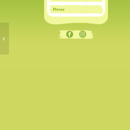
Presse
20 Jahre Lesefest Rheingau-Taunus
2022