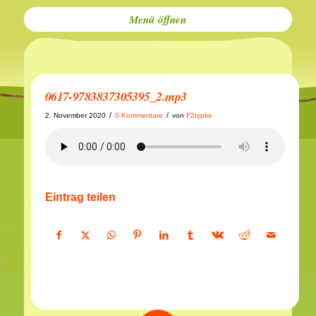
Menü
0617-9783837305395_2.mp3
/
/
2. November 2020
0 Kommentare
von
F2typke
Eintrag teilen