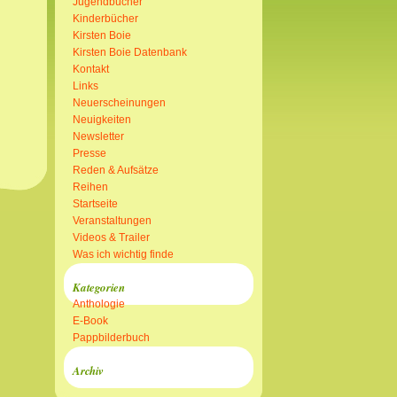
Jugendbücher
Kinderbücher
Kirsten Boie
Kirsten Boie Datenbank
Kontakt
Links
Neuerscheinungen
Neuigkeiten
Newsletter
Presse
Reden & Aufsätze
Reihen
Startseite
Veranstaltungen
Videos & Trailer
Was ich wichtig finde
Kategorien
Anthologie
E-Book
Pappbilderbuch
Archiv