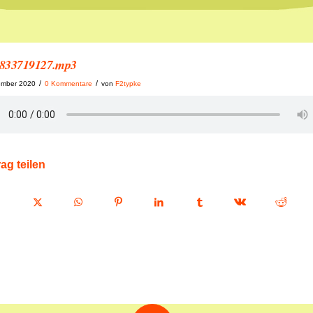
833719127.mp3
/
/
ember 2020
0 Kommentare
von
F2typke
rag teilen