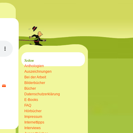
Seiten
Anthologien
Auszeichnungen
Bei der Arbeit
Bilderbücher
Bücher
Datenschutzerklärung
E-Books
FAQ
Hörbücher
Impressum
Internettipps
Interviews