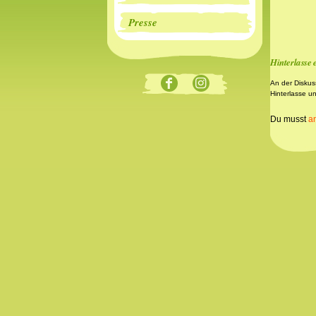
Presse
Hinterlasse
An der Diskus
Hinterlasse u
Du musst
a