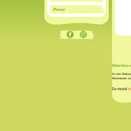
Presse
Hinterlasse
An der Diskus
Hinterlasse u
Du musst
a