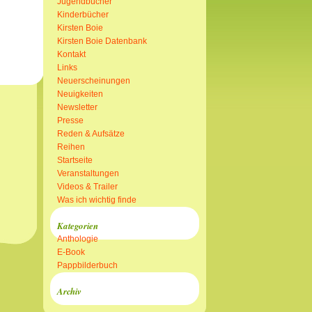
Jugendbücher
Kinderbücher
Kirsten Boie
Kirsten Boie Datenbank
Kontakt
Links
Neuerscheinungen
Neuigkeiten
Newsletter
Presse
Reden & Aufsätze
Reihen
Startseite
Veranstaltungen
Videos & Trailer
Was ich wichtig finde
Kategorien
Anthologie
E-Book
Pappbilderbuch
Archiv