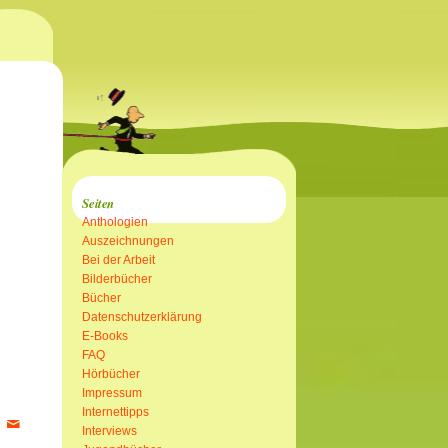
Seiten
Anthologien
Auszeichnungen
Bei der Arbeit
Bilderbücher
Bücher
Datenschutzerklärung
E-Books
FAQ
Hörbücher
Impressum
Internettipps
Interviews