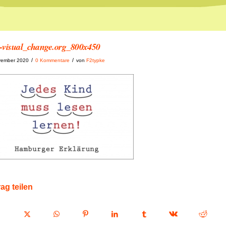
-visual_change.org_800x450
/
/
vember 2020
0 Kommentare
von
F2typke
rag teilen