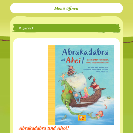
Menü
zurück
Abrakadabra und Ahoi!