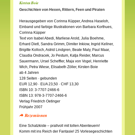
Kirsten Boie
Geschichten von Hexen, Rittern, Feen und Piraten
Herausgegeben von Corinna Küpper, Andrea Haseloh,
Einband und farbige Illustrationen von Barbara Korthues,
Corinna Küpper
Text von Isabel Abedi, Marliese Arold, Julia Boehme,
Erhard Dietl, Sandra Grimm, Dimiter Inkiow, Ingrid Kellner,
Brigitte Kolloch, Astrid Lindgren, Beate Maly, Paul Maar,
Claudia Ondracek, Jo Pestum, Katja Reider, Marcus
Sauermann, Ursel Scheffler, Maja von Vogel, Henriette
Wich, Petra Wiese, Elisabeth Zöller, Kirsten Boie
ab 4 Jahren
128 Seiten · gebunden
EUR 12,90 · EUA 23,50 · CHF 13,30
ISBN 10: 3-7707-2466-6
ISBN 13: 978-3-7707-2466-6
Verlag Friedrich Oetinger
Frühjahr 2007
Rezensionen
Eine Schatzkiste – prallvoll mit tollen Abenteuern!
Komm mit ins Reich der Fantasie! 25 Vorlesegeschichten