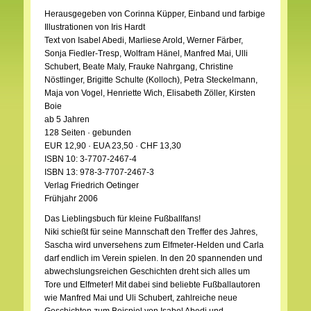
Herausgegeben von Corinna Küpper, Einband und farbige
Illustrationen von Iris Hardt
Text von Isabel Abedi, Marliese Arold, Werner Färber,
Sonja Fiedler-Tresp, Wolfram Hänel, Manfred Mai, Ulli
Schubert, Beate Maly, Frauke Nahrgang, Christine
Nöstlinger, Brigitte Schulte (Kolloch), Petra Steckelmann,
Maja von Vogel, Henriette Wich, Elisabeth Zöller, Kirsten
Boie
ab 5 Jahren
128 Seiten · gebunden
EUR 12,90 · EUA 23,50 · CHF 13,30
ISBN 10: 3-7707-2467-4
ISBN 13: 978-3-7707-2467-3
Verlag Friedrich Oetinger
Frühjahr 2006
Das Lieblingsbuch für kleine Fußballfans!
Niki schießt für seine Mannschaft den Treffer des Jahres,
Sascha wird unversehens zum Elfmeter-Helden und Carla
darf endlich im Verein spielen. In den 20 spannenden und
abwechslungsreichen Geschichten dreht sich alles um
Tore und Elfmeter! Mit dabei sind beliebte Fußballautoren
wie Manfred Mai und Uli Schubert, zahlreiche neue
Geschichten zum Beispiel von Isabel Abedi und