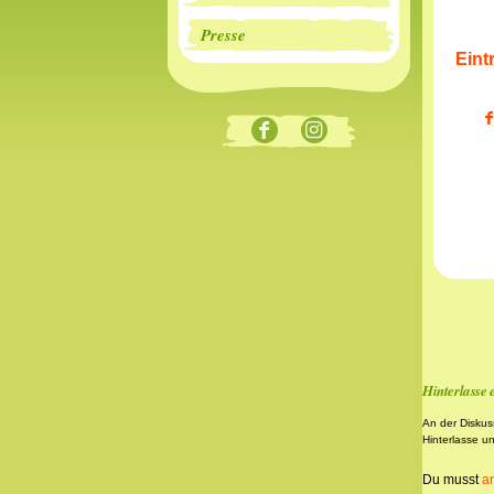
Presse
Eint
Hinterlasse
An der Diskus
Hinterlasse u
Du musst
a