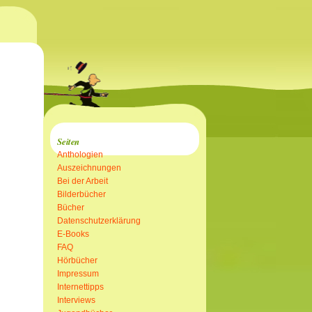
Seiten
Anthologien
Auszeichnungen
Bei der Arbeit
Bilderbücher
Bücher
Datenschutzerklärung
E-Books
FAQ
Hörbücher
Impressum
Internettipps
Interviews