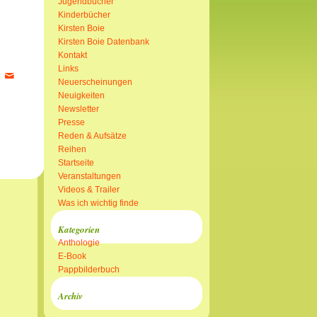
Jugendbücher
Kinderbücher
Kirsten Boie
Kirsten Boie Datenbank
Kontakt
Links
Neuerscheinungen
Neuigkeiten
Newsletter
Presse
Reden & Aufsätze
Reihen
Startseite
Veranstaltungen
Videos & Trailer
Was ich wichtig finde
Kategorien
Anthologie
E-Book
Pappbilderbuch
Archiv