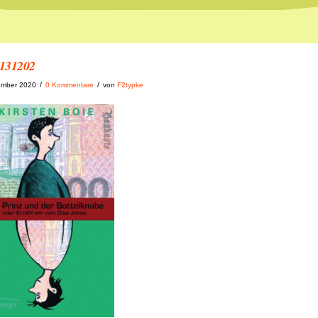
131202
/
/
ember 2020
0 Kommentare
von
F2typke