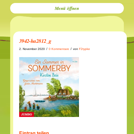
Menü
3942-ha2812_g
/
/
2. November 2020
0 Kommentare
von
F2typke
Eintrag teilen