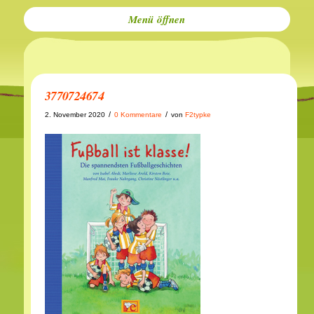
Menü
3770724674
/
/
2. November 2020
0 Kommentare
von
F2typke