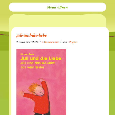
Menü
juli-und-die-liebe
/
/
2. November 2020
0 Kommentare
von
F2typke