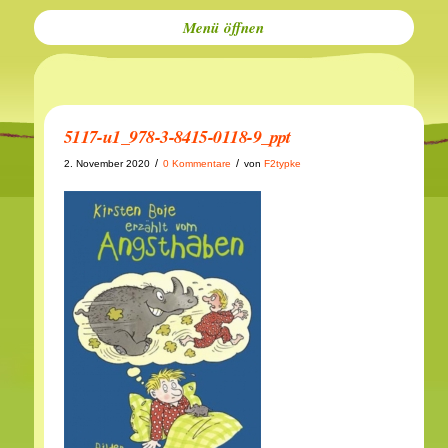
Menü
5117-u1_978-3-8415-0118-9_ppt
/
/
2. November 2020
0 Kommentare
von
F2typke