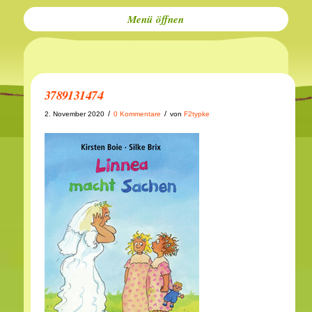
Menü
3789131474
/
/
2. November 2020
0 Kommentare
von
F2typke