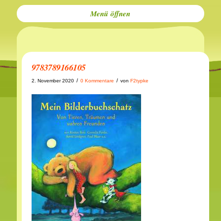
Menü
9783789166105
/
/
2. November 2020
0 Kommentare
von
F2typke