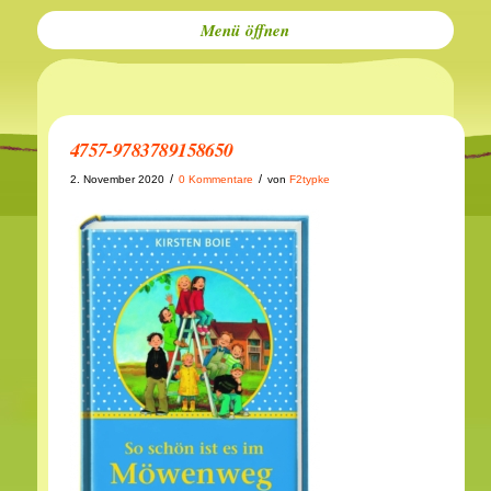
Menü
4757-9783789158650
/
/
2. November 2020
0 Kommentare
von
F2typke