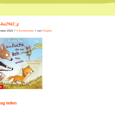
-ha2942_g
/
/
ember 2020
0 Kommentare
von
F2typke
rag teilen