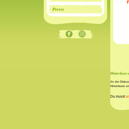
Presse
Hinterlasse
An der Diskus
Hinterlasse u
Du musst
a