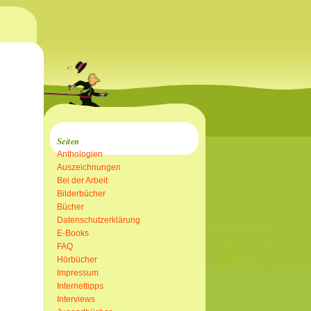
Seiten
Anthologien
Auszeichnungen
Bei der Arbeit
Bilderbücher
Bücher
Datenschutzerklärung
E-Books
FAQ
Hörbücher
Impressum
Internettipps
Interviews