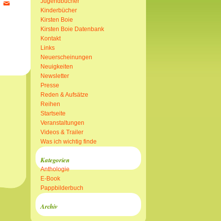
Jugendbücher
Kinderbücher
Kirsten Boie
Kirsten Boie Datenbank
Kontakt
Links
Neuerscheinungen
Neuigkeiten
Newsletter
Presse
Reden & Aufsätze
Reihen
Startseite
Veranstaltungen
Videos & Trailer
Was ich wichtig finde
Kategorien
Anthologie
E-Book
Pappbilderbuch
Archiv