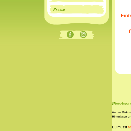
Presse
Eint
Hinterlasse
An der Diskus
Hinterlasse u
Du musst
a