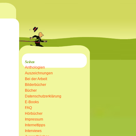
Seiten
Anthologien
Auszeichnungen
Bei der Arbeit
Bilderbücher
Bücher
Datenschutzerklärung
E-Books
FAQ
Hörbücher
Impressum
Internettipps
Interviews