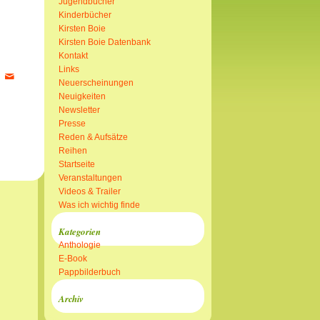
Jugendbücher
Kinderbücher
Kirsten Boie
Kirsten Boie Datenbank
Kontakt
Links
Neuerscheinungen
Neuigkeiten
Newsletter
Presse
Reden & Aufsätze
Reihen
Startseite
Veranstaltungen
Videos & Trailer
Was ich wichtig finde
Kategorien
Anthologie
E-Book
Pappbilderbuch
Archiv