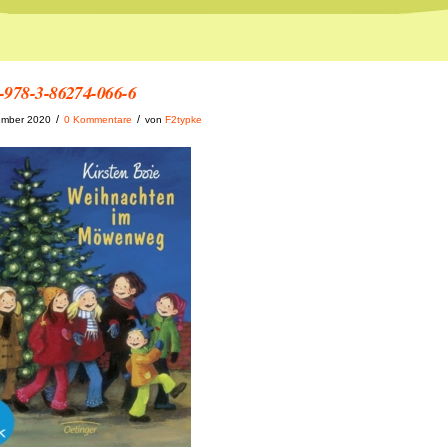
-978-3-86274-066-6
/
/
ember 2020
0 Kommentare
von
F2typke