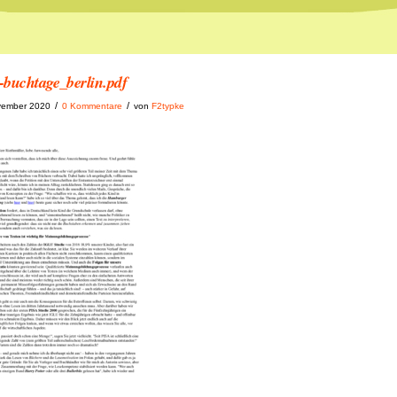
-buchtage_berlin.pdf
/
/
vember 2020
0 Kommentare
von
F2typke