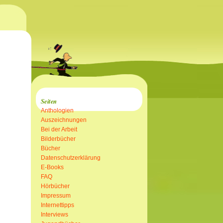
Seiten
Anthologien
Auszeichnungen
Bei der Arbeit
Bilderbücher
Bücher
Datenschutzerklärung
E-Books
FAQ
Hörbücher
Impressum
Internettipps
Interviews