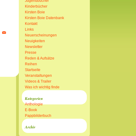
Jugendbücher
Kinderbücher
Kirsten Boie
Kirsten Boie Datenbank
Kontakt
Links
Neuerscheinungen
Neuigkeiten
Newsletter
Presse
Reden & Aufsätze
Reihen
Startseite
Veranstaltungen
Videos & Trailer
Was ich wichtig finde
Kategorien
Anthologie
E-Book
Pappbilderbuch
Archiv