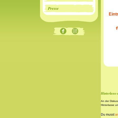
Presse
Eint
Hinterlasse
An der Diskus
Hinterlasse u
Du musst
a